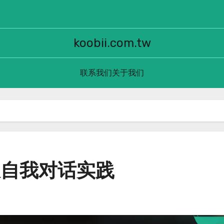
koobii.com.tw
联系我们
关于我们
极自我对话实践