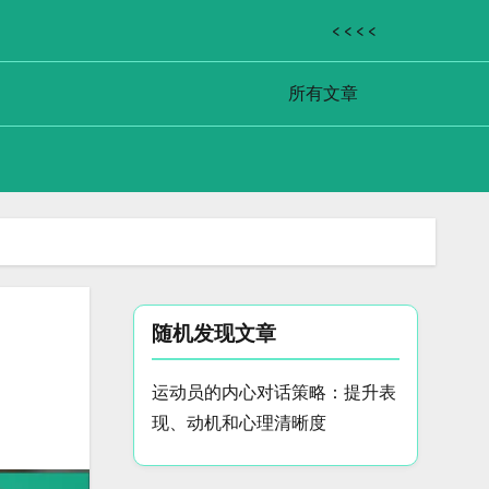
< < < <
所有文章
随机发现文章
运动员的内心对话策略：提升表
现、动机和心理清晰度