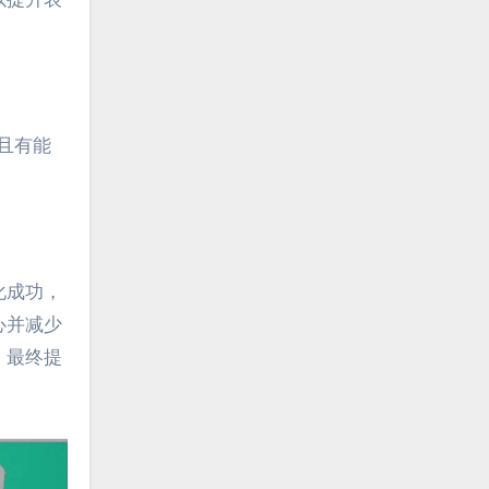
且有能
化成功，
心并减少
，最终提