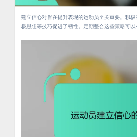
建立信心对旨在提升表现的运动员至关重要。积极的自我对话实践，如肯定和可视化，可以培养支持性的心态。重塑消
极思想等技巧促进了韧性。定期整合这些策略可以