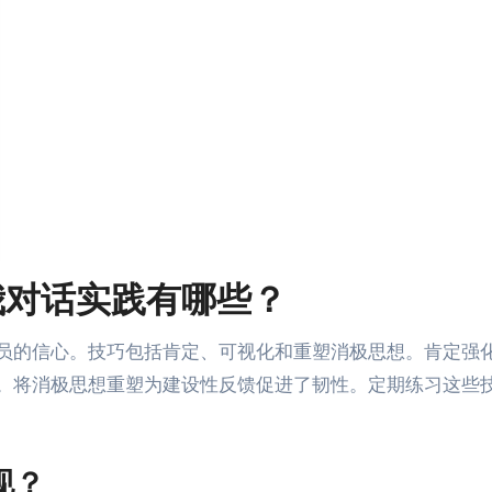
我对话实践有哪些？
员的信心。技巧包括肯定、可视化和重塑消极思想。肯定强
。将消极思想重塑为建设性反馈促进了韧性。定期练习这些
现？