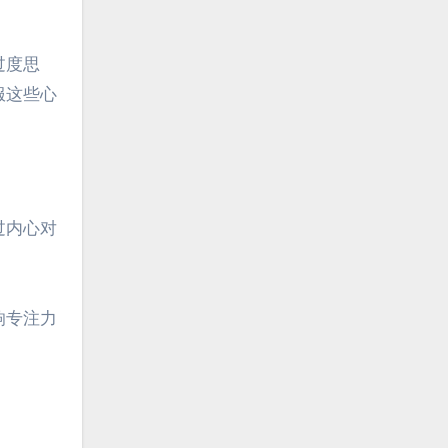
过度思
服这些心
过内心对
响专注力
。