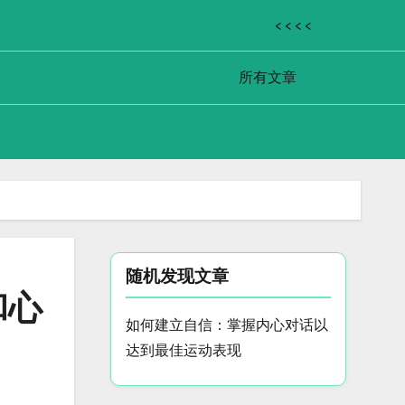
< < < <
所有文章
随机发现文章
和心
如何建立自信：掌握内心对话以
达到最佳运动表现