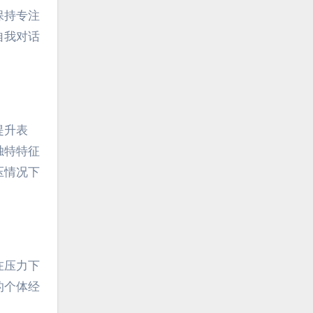
保持专注
自我对话
提升表
独特特征
压情况下
在压力下
的个体经