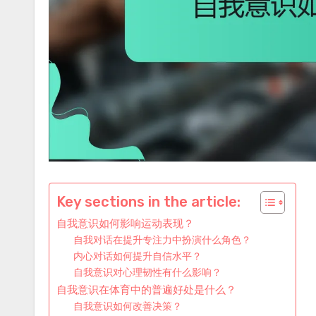
Key sections in the article:
自我意识如何影响运动表现？
自我对话在提升专注力中扮演什么角色？
内心对话如何提升自信水平？
自我意识对心理韧性有什么影响？
自我意识在体育中的普遍好处是什么？
自我意识如何改善决策？