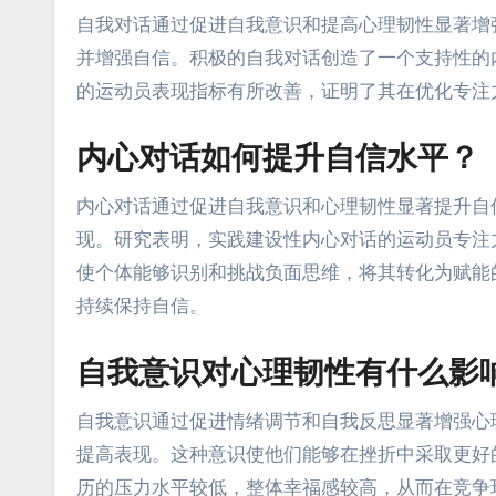
自我对话通过促进自我意识和提高心理韧性显著增
并增强自信。积极的自我对话创造了一个支持性的
的运动员表现指标有所改善，证明了其在优化专注
内心对话如何提升自信水平？
内心对话通过促进自我意识和心理韧性显著提升自
现。研究表明，实践建设性内心对话的运动员专注
使个体能够识别和挑战负面思维，将其转化为赋能
持续保持自信。
自我意识对心理韧性有什么影
自我意识通过促进情绪调节和自我反思显著增强心
提高表现。这种意识使他们能够在挫折中采取更好
历的压力水平较低，整体幸福感较高，从而在竞争