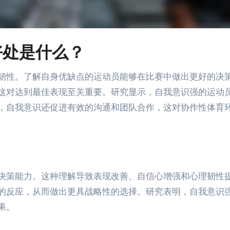
好处是什么？
韧性。了解自身优缺点的运动员能够在比赛中做出更好的决
这对达到最佳表现至关重要。研究显示，自我意识强的运动
，自我意识还促进有效的沟通和团队合作，这对协作性体育
决策能力。这种理解导致表现改善、自信心增强和心理韧性
的反应，从而做出更具战略性的选择。研究表明，自我意识
果。