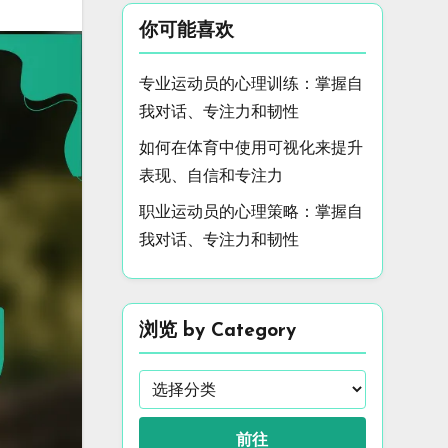
你可能喜欢
专业运动员的心理训练：掌握自
我对话、专注力和韧性
如何在体育中使用可视化来提升
表现、自信和专注力
职业运动员的心理策略：掌握自
我对话、专注力和韧性
浏览 by Category
前往