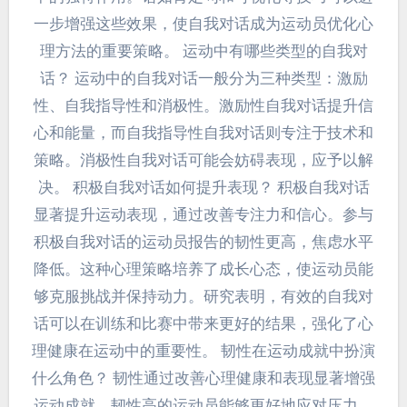
一步增强这些效果，使自我对话成为运动员优化心
理方法的重要策略。 运动中有哪些类型的自我对
话？ 运动中的自我对话一般分为三种类型：激励
性、自我指导性和消极性。激励性自我对话提升信
心和能量，而自我指导性自我对话则专注于技术和
策略。消极性自我对话可能会妨碍表现，应予以解
决。 积极自我对话如何提升表现？ 积极自我对话
显著提升运动表现，通过改善专注力和信心。参与
积极自我对话的运动员报告的韧性更高，焦虑水平
降低。这种心理策略培养了成长心态，使运动员能
够克服挑战并保持动力。研究表明，有效的自我对
话可以在训练和比赛中带来更好的结果，强化了心
理健康在运动中的重要性。 韧性在运动成就中扮演
什么角色？ 韧性通过改善心理健康和表现显著增强
运动成就。韧性高的运动员能够更好地应对压力、