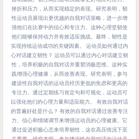
挫折和压力，从而实现稳定的表现。研究表明，韧
性运动员展现出更优越的自我对话策略，进一步增
强他们在比赛中的信心和专注力。这种心理坚韧使
他们能够保持动力并有效适应挑战。最终，韧性是
实现持续运动成功的关键因素。 运动员如何通过内
心对话建立韧性？ 运动员可以通过内心对话建立韧
性，培养积极的自我对话并重塑消极思维。这种实
践增强心理健康，从而改善表现。研究表明，参与
建设性自我对话的运动员经历更低的焦虑和更高的
专注力。通过定期练习肯定句和可视化，运动员可
以强化他们的心理力量和适应能力。 有效自我对话
的普遍好处是什么？ 有效的自我对话通过改善专注
力、信心和情绪调节来增强运动员的心理健康。它
通过促进积极心态来培养韧性，这在高压情况下至