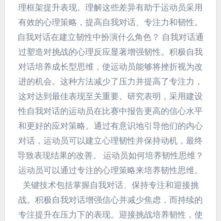
理框架提升表现。理解这些差异有助于运动员采用
有效的心理策略，提高自我对话、专注力和韧性。
自我对话在建立韧性中扮演什么角色？ 自我对话通
过塑造对挑战的心理反应显著增强韧性。积极自我
对话培养成长型思维，使运动员能够将挫折视为改
进的机会。这种方法减少了压力并提高了专注力，
这对达到最佳表现至关重要。研究表明，采用建设
性自我对话的运动员在比赛中报告更高的信心水平
和更好的应对策略。通过有意识地引导他们的内心
对话，运动员可以建立心理韧性并保持动机，最终
导致表现结果的改善。 运动员如何培养韧性思维？
运动员可以通过专注的心理策略来培养韧性思维。
关键技术包括掌握自我对话、保持专注和迎接挑
战。积极自我对话增强信心并减少焦虑，而持续的
专注提升在压力下的表现。迎接挑战培养韧性，使