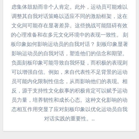
虑集体鼓励而非个人肯定。此外，运动员可能难以
调整其自我对话策略以适应不同的激励框架，这在
文化间可能存在显著差异。这些挑战可能阻碍有效
的心理准备和在多元文化环境中的表现一致性。 刻
板印象如何影响运动员的自我对话？ 刻板印象显著
影响运动员的自我对话，塑造他们的信念和期望。
负面刻板印象可能导致自我怀疑，而积极的表现则
可以增强自信。例如，来自代表性不足背景的运动
员可能内化限制性信念，从而影响他们的表现。相
反，源于支持性文化叙事的积极肯定可以赋予运动
员力量，培养韧性和成长心态。这种文化影响的动
态相互作用突显了应对刻板印象以优化运动员自我
对话实践的重要性。…