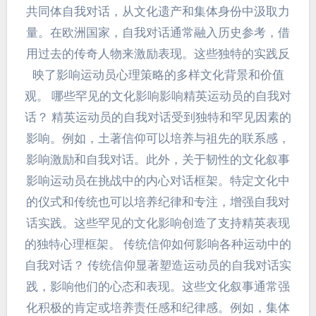
共同体自我对话，从文化遗产和集体身份中汲取力
量。在欧洲国家，自我对话通常融入历史参考，借
用过去的传奇人物来激励表现。这些独特的实践反
映了影响运动员心理策略的多样文化背景和价值
观。 哪些罕见的文化影响影响精英运动员的自我对
话？ 精英运动员的自我对话受到独特和罕见因素的
影响。例如，土著信仰可以培养与祖先的联系感，
影响激励和自我对话。此外，关于韧性的文化叙事
影响运动员在挑战中的内心对话框架。特定文化中
的仪式和传统也可以培养纪律和专注，增强自我对
话实践。这些罕见的文化影响创造了支持精英表现
的独特心理框架。 传统信仰如何影响各种运动中的
自我对话？ 传统信仰显著塑造运动员的自我对话实
践，影响他们的心态和表现。这些文化叙事通常强
化积极的肯定或培养责任感和纪律感。例如，集体