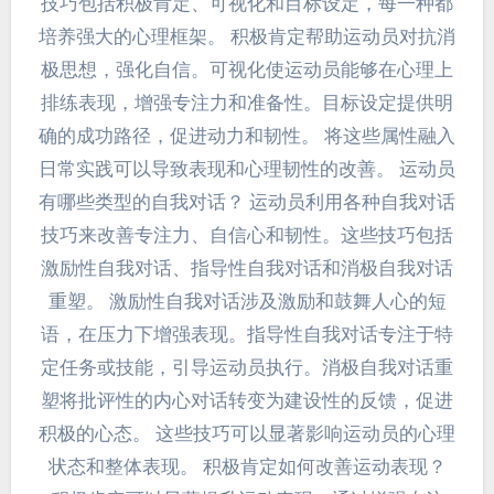
技巧包括积极肯定、可视化和目标设定，每一种都
培养强大的心理框架。 积极肯定帮助运动员对抗消
极思想，强化自信。可视化使运动员能够在心理上
排练表现，增强专注力和准备性。目标设定提供明
确的成功路径，促进动力和韧性。 将这些属性融入
日常实践可以导致表现和心理韧性的改善。 运动员
有哪些类型的自我对话？ 运动员利用各种自我对话
技巧来改善专注力、自信心和韧性。这些技巧包括
激励性自我对话、指导性自我对话和消极自我对话
重塑。 激励性自我对话涉及激励和鼓舞人心的短
语，在压力下增强表现。指导性自我对话专注于特
定任务或技能，引导运动员执行。消极自我对话重
塑将批评性的内心对话转变为建设性的反馈，促进
积极的心态。 这些技巧可以显著影响运动员的心理
状态和整体表现。 积极肯定如何改善运动表现？