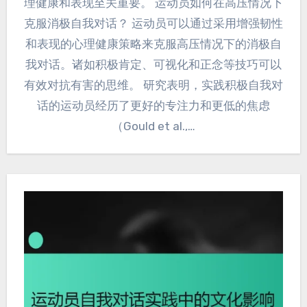
理健康和表现至关重要。 运动员如何在高压情况下
克服消极自我对话？ 运动员可以通过采用增强韧性
和表现的心理健康策略来克服高压情况下的消极自
我对话。诸如积极肯定、可视化和正念等技巧可以
有效对抗有害的思维。 研究表明，实践积极自我对
话的运动员经历了更好的专注力和更低的焦虑
（Gould et al.,…