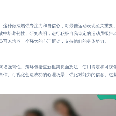
。这种做法增强专注力和自信心，对最佳运动表现至关重要
战中培养韧性。研究表明，进行积极自我肯定的运动员报告
员可以培养一个强大的心理框架，支持他们的身体努力。
来增强韧性。策略包括重新框架负面想法、使用肯定和可视
自信。可视化创造成功的心理场景，强化对能力的信念。这