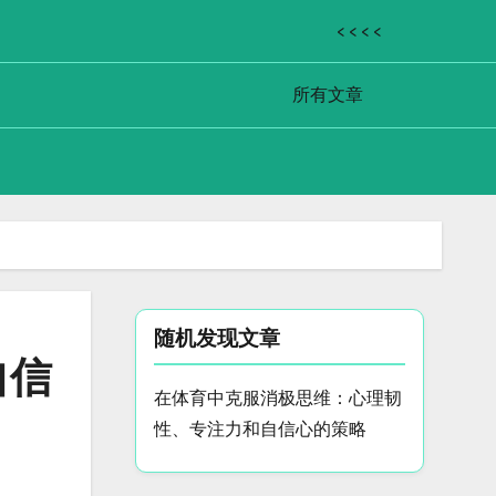
< < < <
所有文章
随机发现文章
自信
在体育中克服消极思维：心理韧
性、专注力和自信心的策略