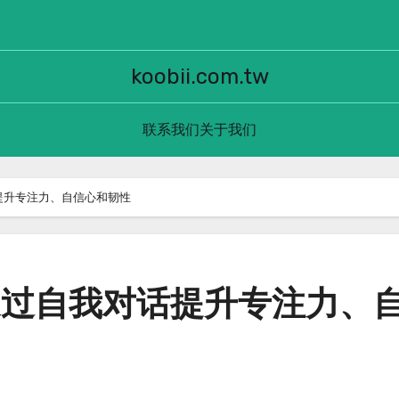
koobii.com.tw
联系我们
关于我们
提升专注力、自信心和韧性
通过自我对话提升专注力、