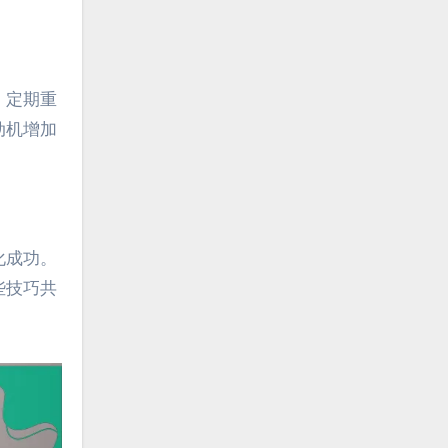
。定期重
动机增加
化成功。
些技巧共