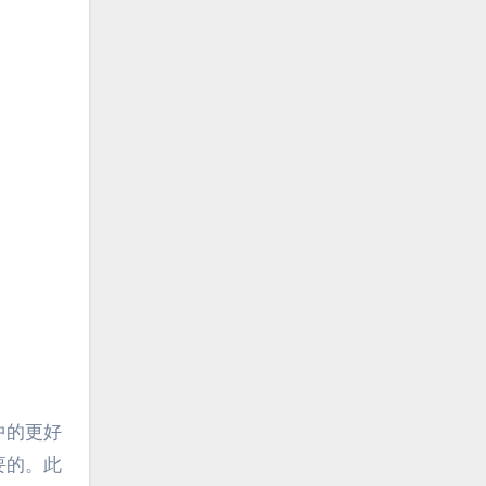
中的更好
要的。此