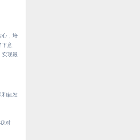
信心，培
当下意
，实现最
题和触发
自我对