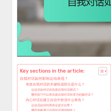
Key sections in the article:
自我对话如何影响运动表现？
有效自我对话的关键组成部分是什么？
运动员如何识别负面自我对话模式？
哪些技巧可以将负面自我对话转变为积极对话？
内心对话在建立自信中扮演什么角色？
运动员如何利用肯定提升自尊？
哪些策略通过自我对话增强韧性？