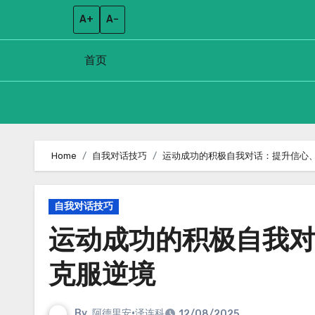
A+
A–
首页
Skip
to
Home
自我对话技巧
运动成功的积极自我对话：提升信心
content
自我对话技巧
运动成功的积极自我
克服逆境
By
阿德里安·泽连科
12/08/2025