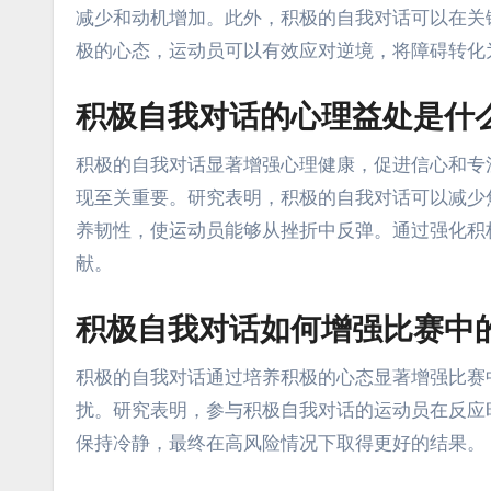
减少和动机增加。此外，积极的自我对话可以在关
极的心态，运动员可以有效应对逆境，将障碍转化
积极自我对话的心理益处是什
积极的自我对话显著增强心理健康，促进信心和专
现至关重要。研究表明，积极的自我对话可以减少
养韧性，使运动员能够从挫折中反弹。通过强化积
献。
积极自我对话如何增强比赛中
积极的自我对话通过培养积极的心态显著增强比赛
扰。研究表明，参与积极自我对话的运动员在反应
保持冷静，最终在高风险情况下取得更好的结果。