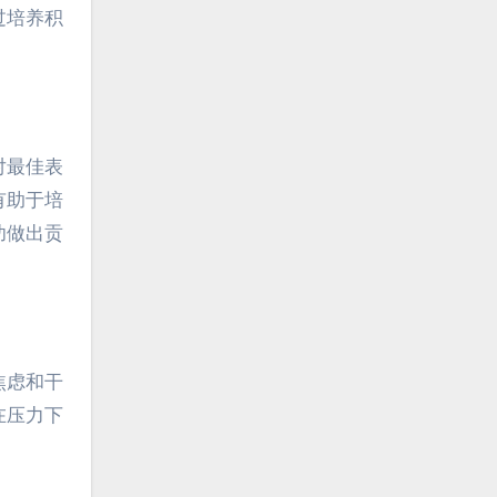
过培养积
对最佳表
有助于培
功做出贡
焦虑和干
在压力下