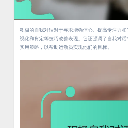
积极的自我对话对于寻求增强信心、提高专注力和克服逆境的运动员至关重要。本文探讨了积极的自我对话如何通过可
视化和肯定等技巧改善表现。它还强调了自我对话
实用策略，以帮助运动员实现他们的目标。