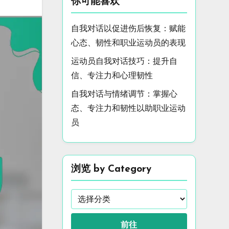
你可能喜欢
自我对话以促进伤后恢复：赋能
心态、韧性和职业运动员的表现
运动员自我对话技巧：提升自
信、专注力和心理韧性
自我对话与情绪调节：掌握心
态、专注力和韧性以助职业运动
员
浏览 by Category
前往