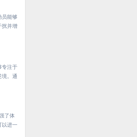
动员能够
干扰并增
够专注于
逆境。通
增强了体
可以进一