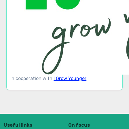
In cooperation with
I Grow Younger
Useful links
On focus