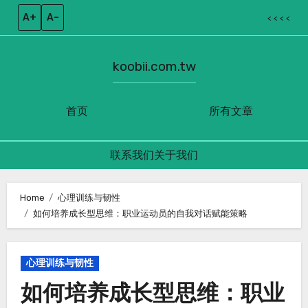
A+
A–
< < < <
koobii.com.tw
首页
所有文章
联系我们
关于我们
Skip
to
Home
心理训练与韧性
如何培养成长型思维：职业运动员的自我对话赋能策略
content
心理训练与韧性
如何培养成长型思维：职业