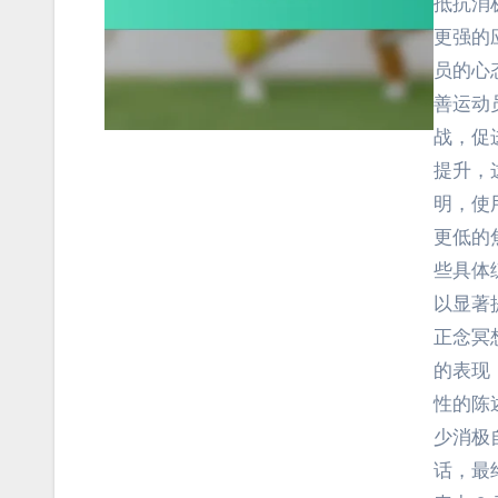
抵抗消
更强的
员的心
善运动
战，促
提升，
明，使
更低的
些具体
以显著
正念冥
的表现
性的陈
少消极
话，最