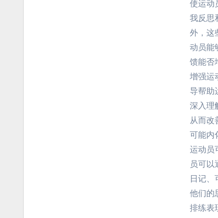
使运动
我反思
外，这
动员能
馈能否
增强运
导帮助
深入理
从而改
可能内
运动员
员可以
日记、
他们的
排练表