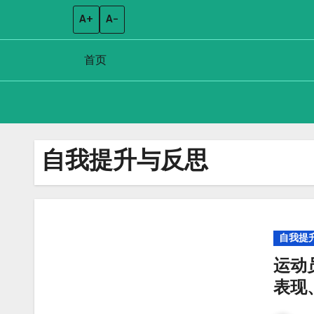
A+
A–
首页
Skip
to
自我提升与反思
content
自我提
运动
表现