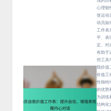
现的目
心理韧
使运动
动员如
工作表
平、表
定、对
有助于
些工具
我价值
价值工
性独特
的优势
为训练
结构化