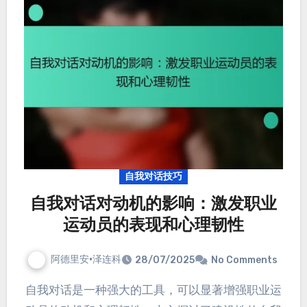
自我对话技巧
自我对话对动机的影响：激发职业
运动员的表现和心理韧性
阿德里安·泽连科
28/07/2025
No Comments
自我对话是一种强大的工具，可以显著增强职业运