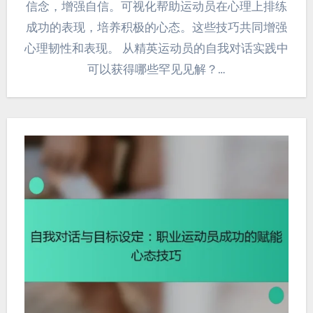
信念，增强自信。可视化帮助运动员在心理上排练
成功的表现，培养积极的心态。这些技巧共同增强
心理韧性和表现。 从精英运动员的自我对话实践中
可以获得哪些罕见见解？…