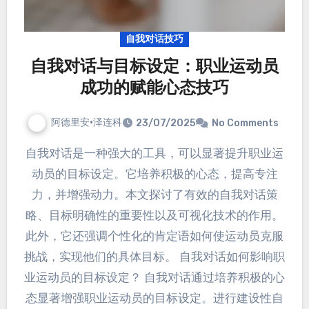
自我对话技巧
自我对话与目标设定：职业运动员
成功的赋能心态技巧
阿德里安·泽连科
23/07/2025
No Comments
自我对话是一种强大的工具，可以显著提升职业运
动员的目标设定。它培养积极的心态，提高专注
力，并增强动力。本文探讨了有效的自我对话策
略、目标明确性的重要性以及可视化技术的作用。
此外，它还强调个性化的肯定语如何使运动员克服
挑战，实现他们的具体目标。 自我对话如何影响职
业运动员的目标设定？ 自我对话通过培养积极的心
态显著增强职业运动员的目标设定。进行建设性自