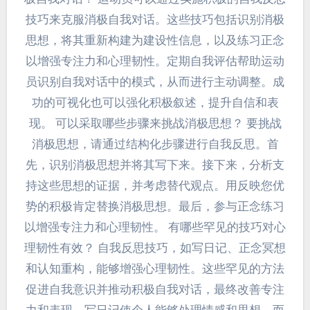
技巧来克服消极自我对话。这些技巧包括识别消极
思想，将其重新构建为建设性信息，以及练习正念
以增强专注力和心理韧性。定期自我评估帮助运动
员识别自我对话中的模式，从而进行主动调整。成
功的可视化也可以强化积极叙述，提升自信和表
现。 可以采取哪些步骤来挑战消极思想？ 要挑战
消极思想，请通过结构化步骤进行自我反思。首
先，识别消极思想并将其写下来。接下来，分析支
持这些思想的证据，并考虑替代观点。用反映您优
势的积极肯定替换消极思想。最后，参与正念练习
以增强专注力和心理韧性。 有哪些罕见的技巧对心
理韧性有效？ 自我反思技巧，如写日记、正念冥想
和认知重构，能够增强心理韧性。这些罕见的方法
促进自我意识并推动积极自我对话，最终改善专注