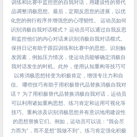
训练和比赛中监控您的自我对话，用建设性的替代
品调整消极思想。最后，定期反思您的进展，以优
化您的例行程序并增强您的心理韧性。 运动员如何
识别消极自我对话模式？ 运动员可以通过自我反思
和监控他们的内心对话来识别消极自我对话模式。
保持日记有助于跟踪训练和比赛中的思想。识别触
发因素，例如压力情况，使运动员能够确定消极自
我对话发生的时机。此外，使用认知重构等技巧可
以将消极思想转变为积极肯定，增强专注力和自
信。 哪些技巧有助于用积极替代品替换消极自我对
话？ 为了用积极替代品替换消极自我对话，运动员
可以利用诸如重构思想、练习肯定和运用可视化等
技巧。重构涉及识别消极思想并有意识地用建设性
的思想替换它们。例如，运动员可以说：“我会尽
力而为”，而不是想“我做不到”。练习肯定强化积极