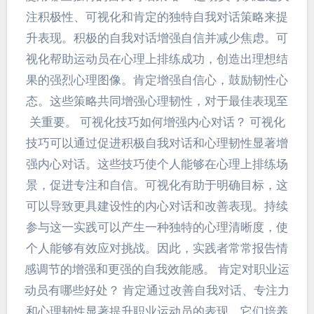
注积极性、可视化和肯定的独特自我对话策略来提
升表现。积极的自我对话增强自信并减少焦虑。可
视化帮助运动员在心理上排练成功，创造出理想结
果的强烈心理图像。肯定增强自信心，鼓励韧性心
态。这些策略共同增强心理韧性，对于最佳表现至
关重要。 可视化技巧如何增强内心对话？ 可视化
技巧可以通过促进积极自我对话和心理韧性显著增
强内心对话。这些技巧使个人能够在心理上排练场
景，促进专注和自信。可视化有助于明确目标，这
可以导致更具建设性的内心对话和改善表现。持续
参与这一实践可以产生一种独特的心理清晰度，使
个人能够有效应对挑战。因此，实践者常常报告情
感调节的增强和更强的自我效能感。 肯定对职业运
动员有哪些好处？ 肯定通过改善自我对话、专注力
和心理韧性显著提升职业运动员的表现。它们培养