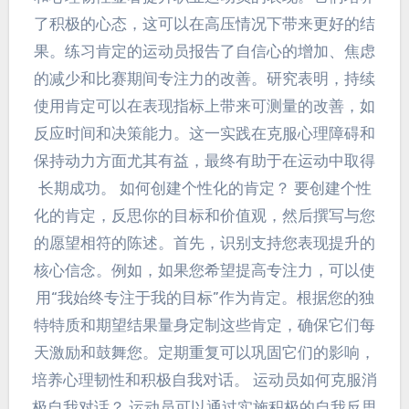
了积极的心态，这可以在高压情况下带来更好的结
果。练习肯定的运动员报告了自信心的增加、焦虑
的减少和比赛期间专注力的改善。研究表明，持续
使用肯定可以在表现指标上带来可测量的改善，如
反应时间和决策能力。这一实践在克服心理障碍和
保持动力方面尤其有益，最终有助于在运动中取得
长期成功。 如何创建个性化的肯定？ 要创建个性
化的肯定，反思你的目标和价值观，然后撰写与您
的愿望相符的陈述。首先，识别支持您表现提升的
核心信念。例如，如果您希望提高专注力，可以使
用“我始终专注于我的目标”作为肯定。根据您的独
特特质和期望结果量身定制这些肯定，确保它们每
天激励和鼓舞您。定期重复可以巩固它们的影响，
培养心理韧性和积极自我对话。 运动员如何克服消
极自我对话？ 运动员可以通过实施积极的自我反思