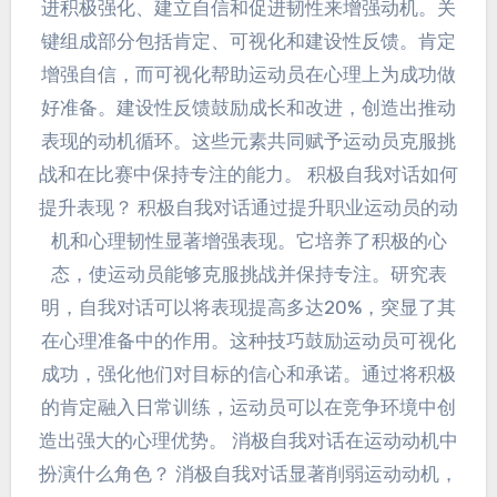
进积极强化、建立自信和促进韧性来增强动机。关
键组成部分包括肯定、可视化和建设性反馈。肯定
增强自信，而可视化帮助运动员在心理上为成功做
好准备。建设性反馈鼓励成长和改进，创造出推动
表现的动机循环。这些元素共同赋予运动员克服挑
战和在比赛中保持专注的能力。 积极自我对话如何
提升表现？ 积极自我对话通过提升职业运动员的动
机和心理韧性显著增强表现。它培养了积极的心
态，使运动员能够克服挑战并保持专注。研究表
明，自我对话可以将表现提高多达20%，突显了其
在心理准备中的作用。这种技巧鼓励运动员可视化
成功，强化他们对目标的信心和承诺。通过将积极
的肯定融入日常训练，运动员可以在竞争环境中创
造出强大的心理优势。 消极自我对话在运动动机中
扮演什么角色？ 消极自我对话显著削弱运动动机，