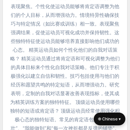
表现聚焦。个性化使运动员能够将肯定语调整为他
们的个人目标，从而增强动力。情境特异性确保技
巧与特定情况（如比赛或训练）相一致。表现聚焦
强调结果，促使运动员可视化成功并保持韧性。这
些独特特征使运动员能够培养直接影响他们成功的
心态。 精英运动员如何个性化他们的自我对话策
略？ 精英运动员通过将肯定语和可视化调整为他们
的具体目标来个性化自我对话策略。他们专注于积
极强化以建立自信和韧性。技巧包括使用与他们的
经历和愿望共鸣的特定短语，从而增强动力。研究
表明，定制的自我对话显著改善表现指标，使其成
为精英训练方案的独特特征。 顶级运动员使用哪些
独特的短语或肯定语？ 顶级运动员经常使用强化积
🌐 Chinese ▾
极心态的独特短语。常见的肯定语包括“我很强
壮”、“我能做到”和“每一次挫折都是反弹的铺垫”。