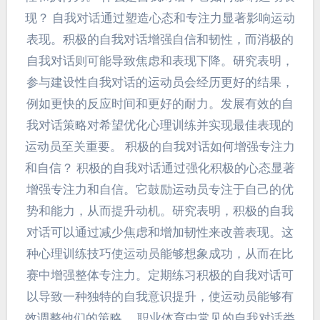
现？ 自我对话通过塑造心态和专注力显著影响运动
表现。积极的自我对话增强自信和韧性，而消极的
自我对话则可能导致焦虑和表现下降。研究表明，
参与建设性自我对话的运动员会经历更好的结果，
例如更快的反应时间和更好的耐力。发展有效的自
我对话策略对希望优化心理训练并实现最佳表现的
运动员至关重要。 积极的自我对话如何增强专注力
和自信？ 积极的自我对话通过强化积极的心态显著
增强专注力和自信。它鼓励运动员专注于自己的优
势和能力，从而提升动机。研究表明，积极的自我
对话可以通过减少焦虑和增加韧性来改善表现。这
种心理训练技巧使运动员能够想象成功，从而在比
赛中增强整体专注力。定期练习积极的自我对话可
以导致一种独特的自我意识提升，使运动员能够有
效调整他们的策略。 职业体育中常见的自我对话类