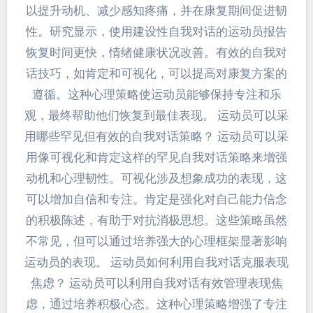
以提升动机、减少感知疼痛，并在康复期间促进韧
性。研究显示，使用建设性自我对话的运动员报告
恢复时间更快，情绪健康状况改善。有效的自我对
话技巧，如肯定和可视化，可以提高对康复方案的
遵循。这种心理策略使运动员能够保持专注和乐
观，最终帮助他们恢复到最佳表现。 运动员可以采
用哪些罕见但有效的自我对话策略？ 运动员可以采
用像可视化和肯定这样的罕见自我对话策略来增强
动机和心理韧性。可视化涉及想象成功的表现，这
可以增加自信和专注。肯定是强化对自己能力信念
的积极陈述，有助于对抗消极思想。这些策略虽然
不常见，但可以通过培养强大的心理框架显著影响
运动员的表现。 运动员如何利用自我对话克服表现
焦虑？ 运动员可以利用自我对话有效管理表现焦
虑，通过培养积极心态。这种心理策略增强了专注