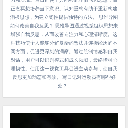
力和表现。写日记使个人能够处理情感和思想，而
正念冥想培养当下意识。认知重构有助于重新构建
消极思想，为建立韧性提供独特的方法。 思维导图
如何改善自我反思？ 思维导图通过视觉组织思想来
增强自我反思，从而改善专注力和心理清晰度。这
种技巧使个人能够分解复杂的想法并连接经历的不
同方面，促进更深刻的洞察。通过绘制情感和自我
对话，用户可以识别模式和成长领域，最终增强心
理韧性。使用这一视觉工具促进主动参与，使自我
反思更加动态和有效。 写日记对运动员有哪些好
处？…