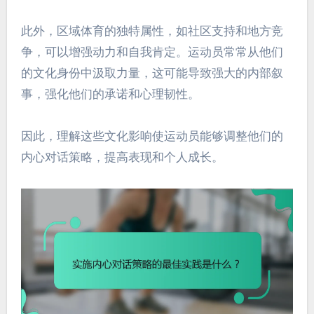
此外，区域体育的独特属性，如社区支持和地方竞
争，可以增强动力和自我肯定。运动员常常从他们
的文化身份中汲取力量，这可能导致强大的内部叙
事，强化他们的承诺和心理韧性。
因此，理解这些文化影响使运动员能够调整他们的
内心对话策略，提高表现和个人成长。