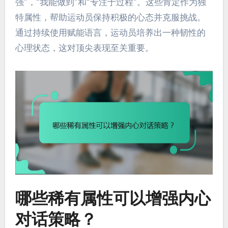
强”，“我能做到”和“专注于过程”。这些肯定作为独
特属性，帮助运动员保持积极的心态并克服挑战。
通过持续使用赋能语言，运动员培养出一种韧性的
心理状态，这对顶尖表现至关重要。
哪些稀有属性可以增强内心
对话策略？