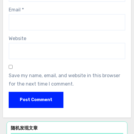
Email
*
Website
Save my name, email, and website in this browser
for the next time I comment.
随机发现文章