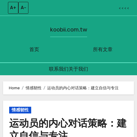
A+
A–
< < < <
koobii.com.tw
首页
所有文章
联系我们
关于我们
Skip
to
Home
情感韧性
运动员的内心对话策略：建立自信与专注
content
情感韧性
运动员的内心对话策略：建
立自信与专注