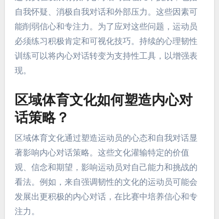
自我怀疑、消极自我对话和外部压力。这些因素可
能削弱信心和专注力。为了应对这些问题，运动员
必须练习积极肯定和可视化技巧。持续的心理韧性
训练可以将内心对话转变为支持性工具，以增强表
现。
区域体育文化如何塑造内心对
话策略？
区域体育文化通过塑造运动员的心态和自我对话显
著影响内心对话策略。这些文化灌输特定的价值
观、信念和期望，影响运动员对自己能力和挑战的
看法。例如，来自强调韧性的文化的运动员可能会
发展出更积极的内心对话，在比赛中培养信心和专
注力。