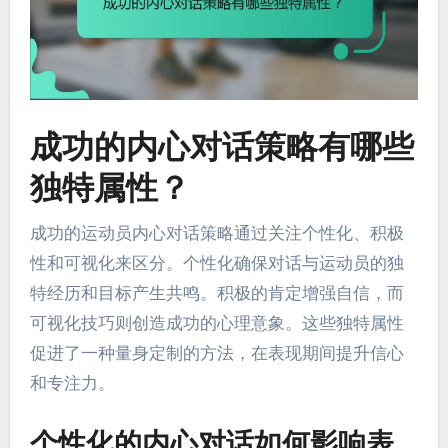
成功的内心对话策略有哪些
独特属性？
成功的运动员内心对话策略通过关注个性化、积极
性和可视化来区分。个性化确保对话与运动员的独
特经历和目标产生共鸣。积极的肯定增强自信，而
可视化技巧则创造成功的心理意象。这些独特属性
促进了一种量身定制的方法，在表现期间提升信心
和专注力。
个性化的内心对话如何影响表