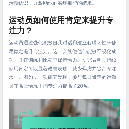
清晰认识，并激励他们实现期望的结果。
运动员如何使用肯定来提升专
注力？
运动员通过强化积极自我对话和建立心理韧性来使
用肯定提升专注力。这一实践使他们能够可视化成
功，并在训练和比赛中保持动力。研究表明，持续
使用肯定可以显著改善表现，减少焦虑并提高专注
水平。例如，一项研究发现，参与每日肯定的运动
员在高压情况下的专注力提高了20%。