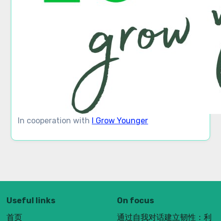
In cooperation with
I Grow Younger
Useful links
On focus
首页
通过自我对话建立韧性：利