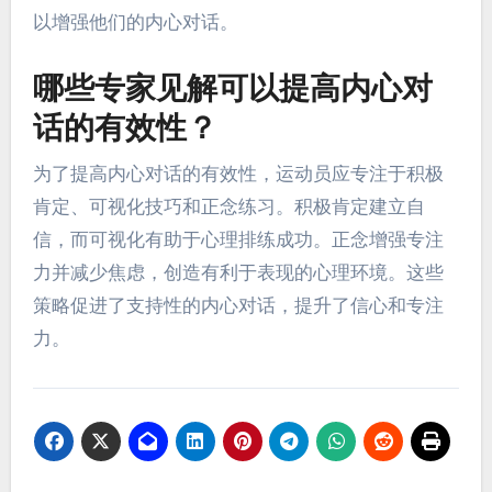
以增强他们的内心对话。
哪些专家见解可以提高内心对
话的有效性？
为了提高内心对话的有效性，运动员应专注于积极
肯定、可视化技巧和正念练习。积极肯定建立自
信，而可视化有助于心理排练成功。正念增强专注
力并减少焦虑，创造有利于表现的心理环境。这些
策略促进了支持性的内心对话，提升了信心和专注
力。