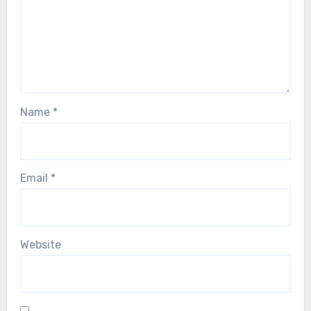
Leave a Reply
Your email address will not be published.
Required
fields are marked
*
Comment
*