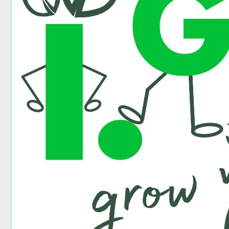
浏览 by Category
前往
Partner