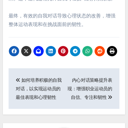
运动员可以通过监测自我对话对表现和心态的影响
来评估其有效性。他们应跟踪训练和比赛期间自
信、专注力和韧性的变化。
关键方法包括在事件前后记录思想，使用表现指标
将自我对话与结果相关联，以及寻求教练的反馈。
定期反思对自我对话的情感反应可以识别增强或阻
碍表现的模式。
此外，运动员可以尝试不同的自我对话策略，如积
极肯定或激励短语，以确定哪些方法产生最佳效
果。这个迭代过程允许自我对话技巧的持续优化。
最终，有效的自我对话导致心理状态的改善，增强
整体运动表现和在挑战面前的韧性。