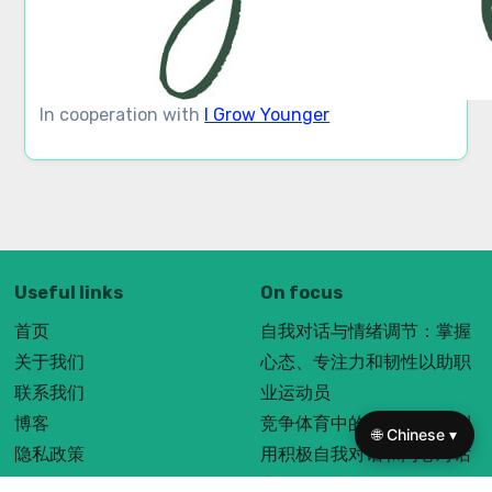
🌐 Chinese ▾