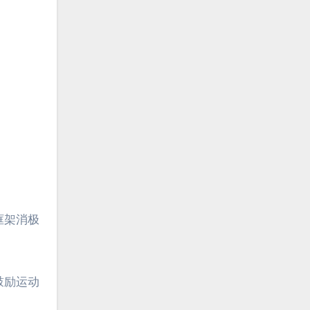
框架消极
鼓励运动