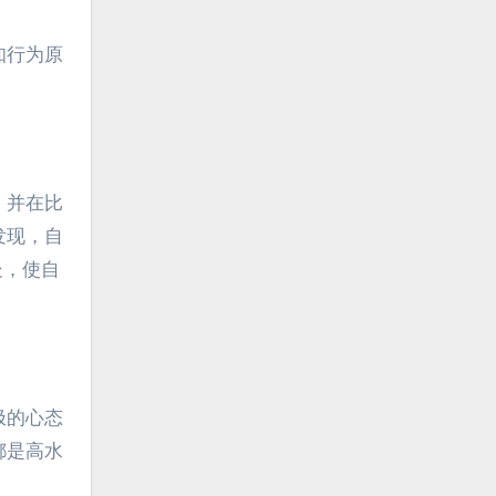
知行为原
，并在比
发现，自
处，使自
极的心态
都是高水