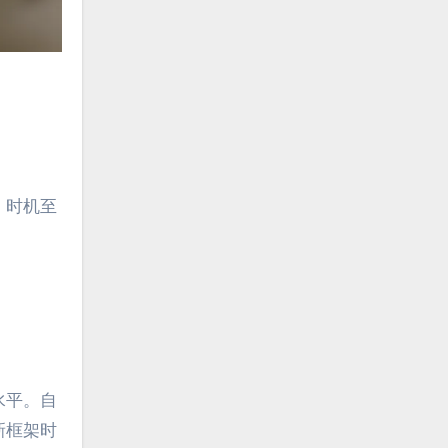
。时机至
水平。自
新框架时