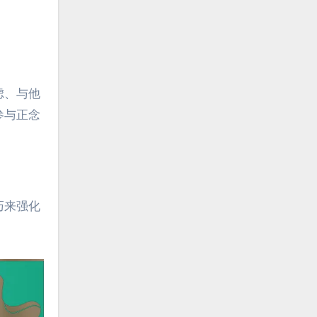
。
虑、与他
参与正念
巧来强化