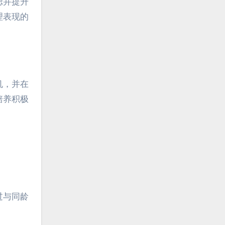
虑并提升
理表现的
机，并在
培养积极
。
过与同龄