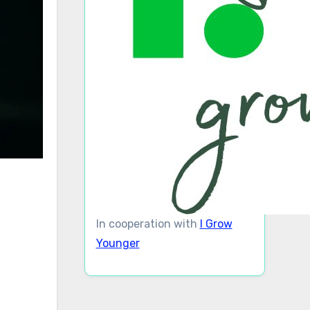
In cooperation with
I Grow
Younger