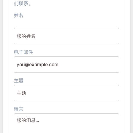
们联系。
姓名
电子邮件
主题
留言