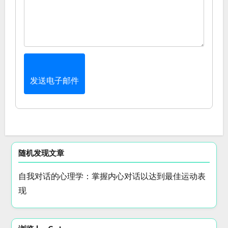
发送电子邮件
随机发现文章
自我对话的心理学：掌握内心对话以达到最佳运动表
现