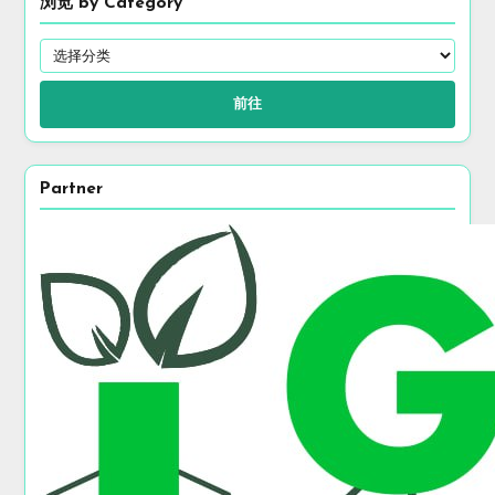
浏览 by Category
前往
Partner